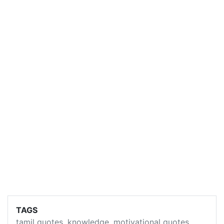
TAGS
tamil quotes
,
knowledge
,
motivational quotes
,