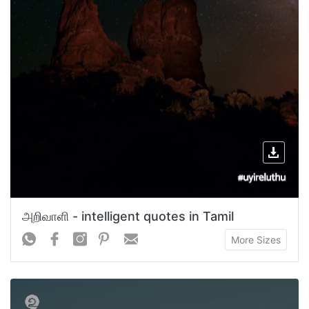
அறிவாளி - intelligent quotes in Tamil
More Sizes